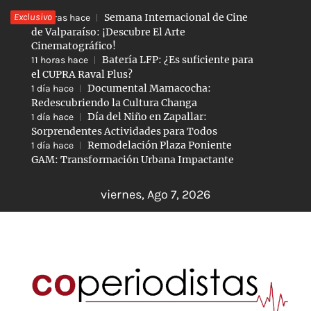
Saltar
Exclusivo
Semana Internacional de Cine
10 horas hace
al
de Valparaíso: ¡Descubre El Arte
Cinematográfico!
contenido
Batería LFP: ¿Es suficiente para
11 horas hace
el CUPRA Raval Plus?
Documental Mamacocha:
1 día hace
Redescubriendo la Cultura Changa
Día del Niño en Zapallar:
1 día hace
Sorprendentes Actividades para Todos
Remodelación Plaza Poniente
1 día hace
GAM: Transformación Urbana Impactante
viernes, Ago 7, 2026