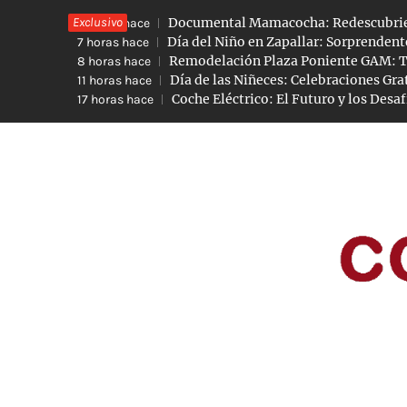
Saltar
Exclusivo
Documental Mamacocha: Redescubrie
4 horas hace
al
Día del Niño en Zapallar: Sorprenden
7 horas hace
Remodelación Plaza Poniente GAM: 
8 horas hace
contenido
Día de las Niñeces: Celebraciones Gra
11 horas hace
Coche Eléctrico: El Futuro y los Desa
17 horas hace