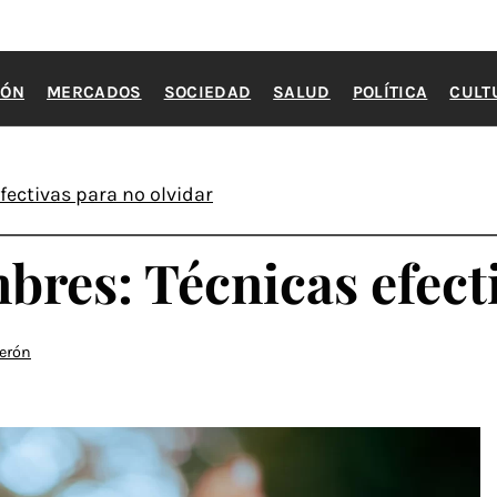
IÓN
MERCADOS
SOCIEDAD
SALUD
POLÍTICA
CULT
ectivas para no olvidar
res: Técnicas efecti
derón