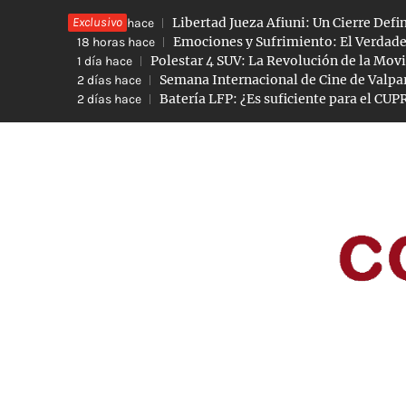
Saltar
Exclusivo
Libertad Jueza Afiuni: Un Cierre Defi
12 horas hace
al
Emociones y Sufrimiento: El Verdade
18 horas hace
Polestar 4 SUV: La Revolución de la Movi
1 día hace
contenido
Semana Internacional de Cine de Valpar
2 días hace
Batería LFP: ¿Es suficiente para el CUP
2 días hace