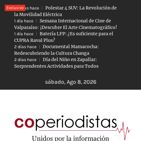
Saltar
Exclusivo
Polestar 4 SUV: La Revolución de
7 horas hace
al
la Movilidad Eléctrica
Semana Internacional de Cine de
1 día hace
contenido
Valparaíso: ¡Descubre El Arte Cinematográfico!
Batería LFP: ¿Es suficiente para el
1 día hace
CUPRA Raval Plus?
Documental Mamacocha:
2 días hace
Redescubriendo la Cultura Changa
Día del Niño en Zapallar:
2 días hace
Sorprendentes Actividades para Todos
sábado, Ago 8, 2026